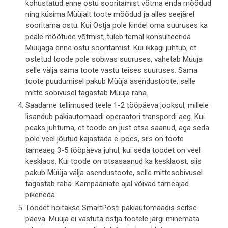
kohustatud enne ostu sooritamist võtma enda mõõdud
ning küsima Müüjalt toote mõõdud ja alles seejärel
sooritama ostu. Kui Ostja pole kindel oma suuruses ka
peale mõõtude võtmist, tuleb temal konsulteerida
Müüjaga enne ostu sooritamist. Kui ikkagi juhtub, et
ostetud toode pole sobivas suuruses, vahetab Müüja
selle välja sama toote vastu teises suuruses. Sama
toote puudumisel pakub Müüja asendustoote, selle
mitte sobivusel tagastab Müüja raha.
Saadame tellimused teele 1-2 tööpäeva jooksul, millele
lisandub pakiautomaadi operaatori transpordi aeg. Kui
peaks juhtuma, et toode on just otsa saanud, aga seda
pole veel jõutud kajastada e-poes, siis on toote
tarneaeg 3-5 tööpäeva juhul, kui seda toodet on veel
kesklaos. Kui toode on otsasaanud ka kesklaost, siis
pakub Müüja välja asendustoote, selle mittesobivusel
tagastab raha. Kampaaniate ajal võivad tarneajad
pikeneda.
Toodet hoitakse SmartPosti pakiautomaadis seitse
päeva. Müüja ei vastuta ostja tootele järgi minemata