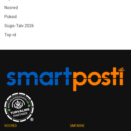
Noored
Püksid
Sügis-Talv 2026
Top-id
®
NOORED
SAATMINE