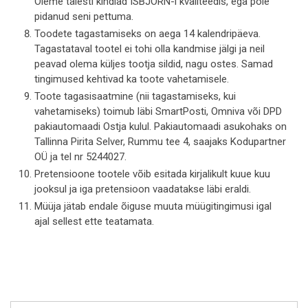
Oleme täiesti kindlad ISBJÖRN-i kvaliteedis, ega pole
pidanud seni pettuma.
Toodete tagastamiseks on aega 14 kalendripäeva.
Tagastataval tootel ei tohi olla kandmise jälgi ja neil
peavad olema küljes tootja sildid, nagu ostes. Samad
tingimused kehtivad ka toote vahetamisele.
Toote tagasisaatmine (nii tagastamiseks, kui
vahetamiseks) toimub läbi SmartPosti, Omniva või DPD
pakiautomaadi Ostja kulul. Pakiautomaadi asukohaks on
Tallinna Pirita Selver, Rummu tee 4, saajaks Kodupartner
OÜ ja tel nr 5244027.
Pretensioone tootele võib esitada kirjalikult kuue kuu
jooksul ja iga pretensioon vaadatakse läbi eraldi.
Müüja jätab endale õiguse muuta müügitingimusi igal
ajal sellest ette teatamata.