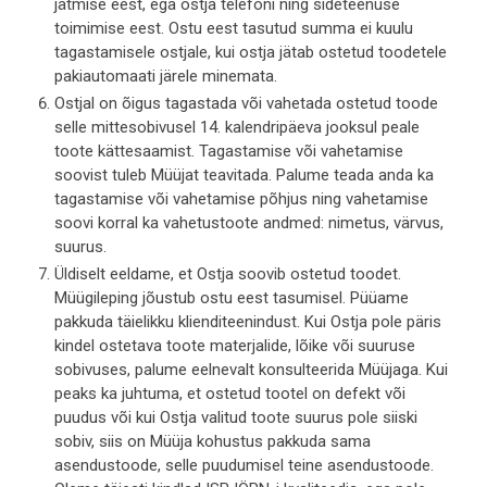
jätmise eest, ega ostja telefoni ning sideteenuse
toimimise eest. Ostu eest tasutud summa ei kuulu
tagastamisele ostjale, kui ostja jätab ostetud toodetele
pakiautomaati järele minemata.
Ostjal on õigus tagastada või vahetada ostetud toode
selle mittesobivusel 14. kalendripäeva jooksul peale
toote kättesaamist. Tagastamise või vahetamise
soovist tuleb Müüjat teavitada. Palume teada anda ka
tagastamise või vahetamise põhjus ning vahetamise
soovi korral ka vahetustoote andmed: nimetus, värvus,
suurus.
Üldiselt eeldame, et Ostja soovib ostetud toodet.
Müügileping jõustub ostu eest tasumisel. Püüame
pakkuda täielikku klienditeenindust. Kui Ostja pole päris
kindel ostetava toote materjalide, lõike või suuruse
sobivuses, palume eelnevalt konsulteerida Müüjaga. Kui
peaks ka juhtuma, et ostetud tootel on defekt või
puudus või kui Ostja valitud toote suurus pole siiski
sobiv, siis on Müüja kohustus pakkuda sama
asendustoode, selle puudumisel teine asendustoode.