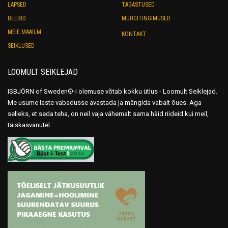
LAPSED
TAGASTUSED
BEEBID
MÜÜGITINGIMUSED
MEIE MAAILM
KONTAKT
SEIKLUSED
LOOMULT SEIKLEJAD
ISBJÖRN of Sweden®-i olemuse võtab kokku ütlus - Loomult Seiklejad.
Me usume laste vabadusse avastada ja mängida vabalt õues. Aga
selleks, et seda teha, on neil vaja vähemalt sama häid riideid kui meil,
täiskasvanutel.