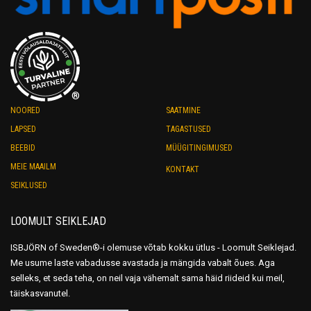
on
on
the
the
product
product
page
page
®
NOORED
SAATMINE
LAPSED
TAGASTUSED
BEEBID
MÜÜGITINGIMUSED
MEIE MAAILM
KONTAKT
SEIKLUSED
LOOMULT SEIKLEJAD
ISBJÖRN of Sweden®-i olemuse võtab kokku ütlus - Loomult Seiklejad.
Me usume laste vabadusse avastada ja mängida vabalt õues. Aga
selleks, et seda teha, on neil vaja vähemalt sama häid riideid kui meil,
täiskasvanutel.