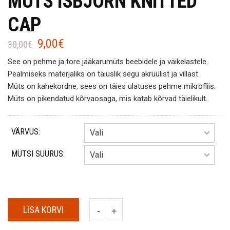
MÜTS ISBJÖRN KNITTED
CAP
9,00
€
Algne
Current
30,00
€
hind
price
See on pehme ja tore jääkarumüts beebidele ja väikelastele.
oli:
is:
Pealmiseks materjaliks on täiuslik segu akrüülist ja villast.
30,00€.
9,00€.
Müts on kahekordne, sees on täies ulatuses pehme mikrofliis.
Müts on pikendatud kõrvaosaga, mis katab kõrvad täielikult.
VÄRVUS:
MÜTSI SUURUS:
LISA KORVI