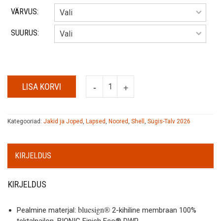
VÄRVUS:
SUURUS:
LISA KORVI
Kategooriad:
Jakid ja Joped
,
Lapsed
,
Noored
,
Shell
,
Sügis-Talv 2026
KIRJELDUS
KIRJELDUS
bluesign®
Pealmine materjal:
2-kihiline membraan 100%
tektalnailon, BIONIC Finish Eco® DWR