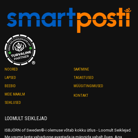
may
may
be
be
chosen
chosen
on
on
the
the
product
product
page
page
®
NOORED
SAATMINE
LAPSED
TAGASTUSED
BEEBID
MÜÜGITINGIMUSED
MEIE MAAILM
KONTAKT
SEIKLUSED
LOOMULT SEIKLEJAD
ISBJÖRN of Sweden®-i olemuse võtab kokku ütlus - Loomult Seiklejad.
Me usume laste vabadusse avastada ja mängida vabalt õues. Aga