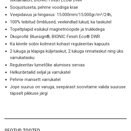
Soojustuseta, pehme voodriga krae
Veepidavus ja hingavus: 15.000mm/15.000gr/m²/24h,
100% teibitud õmblused, veekindlad lukud, ka taskutel
Topeltplapid esilukul magnetnööpide ja trukkidega
Ökoprofiil: Bluesign®, BIONIC Finish Eco® DWR
Ka kiivrile sobiv kolmest kohast reguleeritav kapuuts
2 lukuga ja klapiga küljetaskut, 2 lukuga rinnataskut ning üks
varrukatasku
Reguleeritav lumetõke alumises servas
Helkurdetailid seljal ja varrukatel
Pehme mansett varrukatel
Jope suurus on varuga, seepärast soovitame valida suuruse
täpselt pikkuse järgi
SEOTUD TOOTED