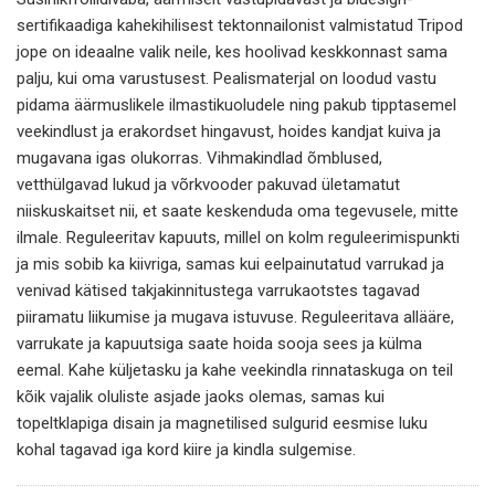
sertifikaadiga kahekihilisest tektonnailonist valmistatud Tripod
jope on ideaalne valik neile, kes hoolivad keskkonnast sama
palju, kui oma varustusest.
Pealismaterjal on loodud vastu
pidama äärmuslikele ilmastikuoludele ning pakub tipptasemel
veekindlust ja erakordset hingavust, hoides kandjat kuiva ja
mugavana igas olukorras.
Vihmakindlad õmblused,
vetthülgavad lukud ja võrkvooder pakuvad ületamatut
niiskuskaitset nii, et saate keskenduda oma tegevusele, mitte
ilmale.
Reguleeritav kapuuts, millel on kolm reguleerimispunkti
ja mis sobib ka kiivriga, samas kui eelpainutatud varrukad ja
venivad kätised takjakinnitustega varrukaotstes tagavad
piiramatu liikumise ja mugava istuvuse.
Reguleeritava allääre,
varrukate ja kapuutsiga saate hoida sooja sees ja külma
eemal.
Kahe küljetasku ja kahe veekindla rinnataskuga on teil
kõik vajalik oluliste asjade jaoks olemas, samas kui
topeltklapiga disain ja magnetilised sulgurid eesmise luku
kohal tagavad iga kord kiire ja kindla sulgemise.