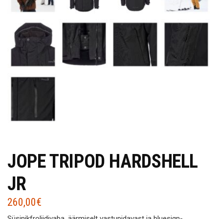
JOPE TRIPOD HARDSHELL
JR
260,00
€
Süsinikfroliidivaba, äärmiselt vastupidavast ja bluesign-