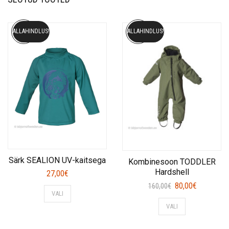
ALLAHINDLUS!
ALLAHINDLUS!
Särk SEALION UV-kaitsega
Kombinesoon TODDLER
Hardshell
27,00
€
Algne
Current
80,00
€
This
160,00
€
VALI
hind
price
product
This
VALI
oli:
is:
has
product
160,00€.
80,00€.
multiple
has