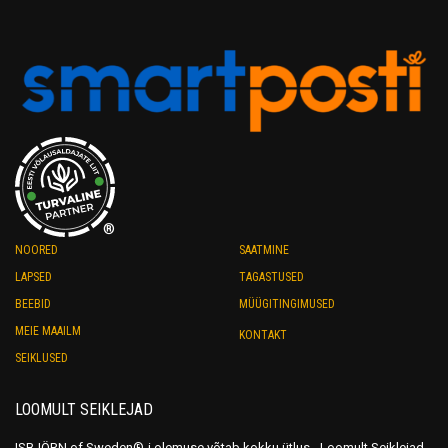
options
options
may
may
be
be
chosen
chosen
on
on
the
the
product
product
page
page
®
NOORED
SAATMINE
LAPSED
TAGASTUSED
BEEBID
MÜÜGITINGIMUSED
MEIE MAAILM
KONTAKT
SEIKLUSED
LOOMULT SEIKLEJAD
ISBJÖRN of Sweden®-i olemuse võtab kokku ütlus - Loomult Seiklejad.