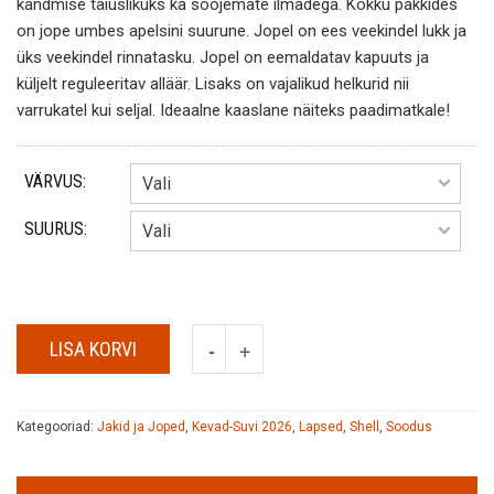
kandmise täiuslikuks ka soojemate ilmadega. Kokku pakkides
on jope umbes apelsini suurune. Jopel on ees veekindel lukk ja
üks veekindel rinnatasku. Jopel on eemaldatav kapuuts ja
küljelt reguleeritav alläär. Lisaks on vajalikud helkurid nii
varrukatel kui seljal. Ideaalne kaaslane näiteks paadimatkale!
VÄRVUS:
SUURUS:
LISA KORVI
Kategooriad:
Jakid ja Joped
,
Kevad-Suvi 2026
,
Lapsed
,
Shell
,
Soodus