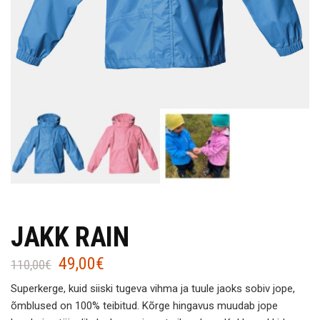
JAKK RAIN
49,00
€
Algne
Current
110,00
€
hind
price
Superkerge, kuid siiski tugeva vihma ja tuule jaoks sobiv jope,
oli:
is:
õmblused on 100% teibitud. Kõrge hingavus muudab jope
110,00€.
49,00€.