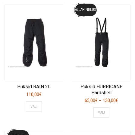
ALLAHINDLUS!
Püksid RAIN 2L
Püksid HURRICANE
Hardshell
110,00
€
Price
65,00
€
130,00
€
–
This
VALI
range:
This
product
VALI
65,00€
product
has
through
has
multiple
130,00€
multiple
variants.