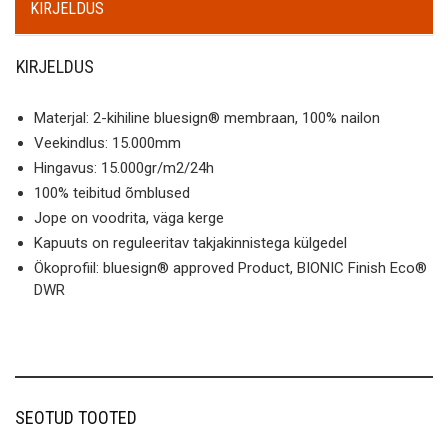
KIRJELDUS
KIRJELDUS
Materjal: 2-kihiline bluesign® membraan, 100% nailon
Veekindlus: 15.000mm
Hingavus: 15.000gr/m2/24h
100% teibitud õmblused
Jope on voodrita, väga kerge
Kapuuts on reguleeritav takjakinnistega külgedel
Ökoprofiil: bluesign® approved Product, BIONIC Finish Eco®
DWR
SEOTUD TOOTED